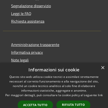
Segnalazione disservizio
Leggi le FAQ
Richiesta assistenza
Amministrazione trasparente
Informativa privacy
Note legali
×
Dichiarazione di accessibilità
Informazioni sui cookie
Questo sito web utilizza cookie tecnici e assimilati strettamente
necessari al corretto funzionamento e alla navigazione del sito,
nonché un cookie tecnico analitico al solo fine di elaborare
informazioni statistiche, aggregate e anonime.
RSS
Copyright © 2026 • Comune di
Per maggiori dettagli, può consultare la cookie policy al seguente
link
Accessibilità
Seniga • Powered by
Privacy
Municipium
Accesso
•
RIFIUTA TUTTO
ACCETTA TUTTO