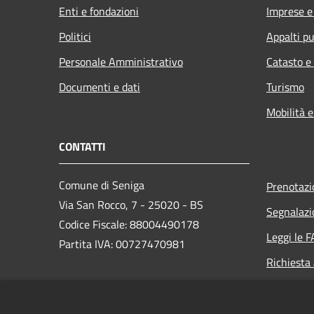
Enti e fondazioni
Imprese 
Politici
Appalti pu
Personale Amministrativo
Catasto e
Documenti e dati
Turismo
Mobilità e
CONTATTI
Comune di Seniga
Prenotaz
Via San Rocco, 7 - 25020 - BS
Segnalazi
Codice Fiscale: 88004490178
Leggi le 
Partita IVA: 00727470981
Richiesta
PEC:
protocollo@cert.comune.seniga.bs.it