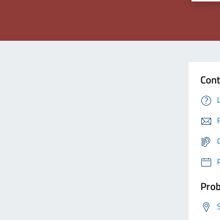
Cont
Prob