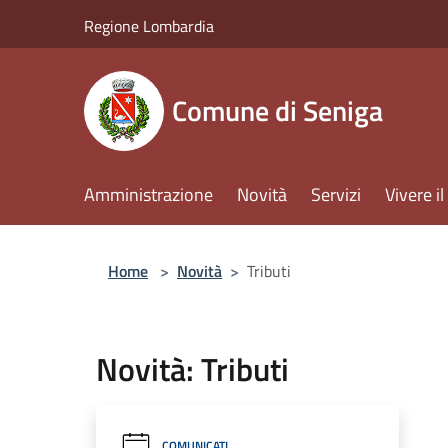
Salta al contenuto principale
Regione Lombardia
Comune di Seniga
Amministrazione
Novità
Servizi
Vivere 
Home
>
Novità
>
Tributi
Novità: Tributi
COMUNICATI