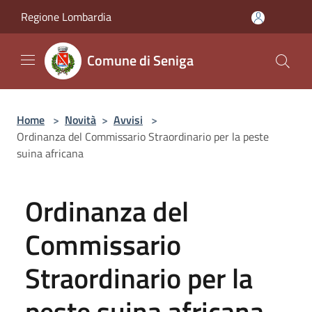
Salta al contenuto principale
Regione Lombardia
Comune di Seniga
Home
>
Novità
>
Avvisi
>
Ordinanza del Commissario Straordinario per la peste
suina africana
Ordinanza del
Commissario
Straordinario per la
peste suina africana