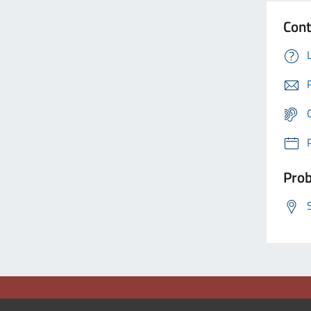
Cont
Prob