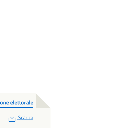
one elettorale
PDF
Scarica