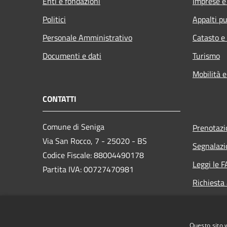
Enti e fondazioni
Imprese 
Politici
Appalti pu
Personale Amministrativo
Catasto e
Documenti e dati
Turismo
Mobilità e
CONTATTI
Comune di Seniga
Prenotaz
Via San Rocco, 7 - 25020 - BS
Segnalazi
Codice Fiscale: 88004490178
Leggi le 
Partita IVA: 00727470981
Richiesta
PEC:
protocollo@cert.comune.seniga.bs.it
Questo sito 