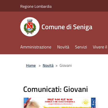
Salta al contenuto principale
Regione Lombardia
Comune di Seniga
Amministrazione
Novità
Servizi
Vivere 
Home
>
Novità
>
Giovani
Comunicati: Giovani