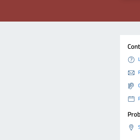
Cont
Prob