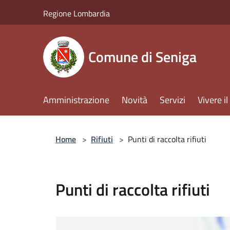
Salta al contenuto principale
Regione Lombardia
Comune di Seniga
Amministrazione
Novità
Servizi
Vivere 
Home
>
Rifiuti
>
Punti di raccolta rifiuti
Punti di raccolta rifiuti