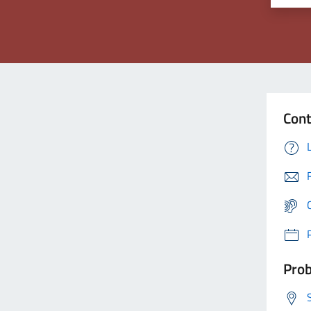
Cont
Prob