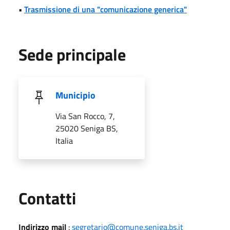
•
Trasmissione di una "comunicazione generica"
Sede principale
Municipio
Via San Rocco, 7,
25020 Seniga BS,
Italia
Utili
Contatti
Indirizzo mail
:
segretario@comune.seniga.bs.it