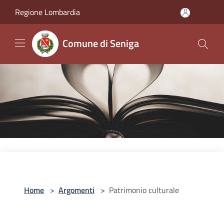
Salta al contenuto principale
Regione Lombardia
Comune di Seniga
Home
>
Argomenti
>
Patrimonio culturale