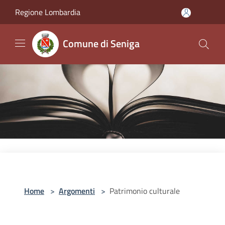
Salta al contenuto principale
Regione Lombardia
Comune di Seniga
Home
>
Argomenti
>
Patrimonio culturale