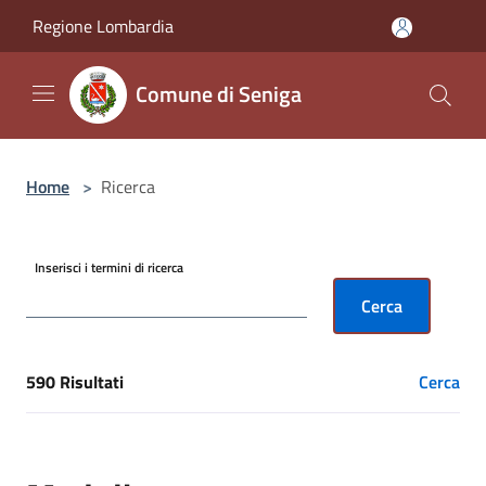
Salta al contenuto principale
Regione Lombardia
Comune di Seniga
Home
>
Ricerca
Inserisci i termini di ricerca
Cerca
590 Risultati
Cerca
[results] Risultati