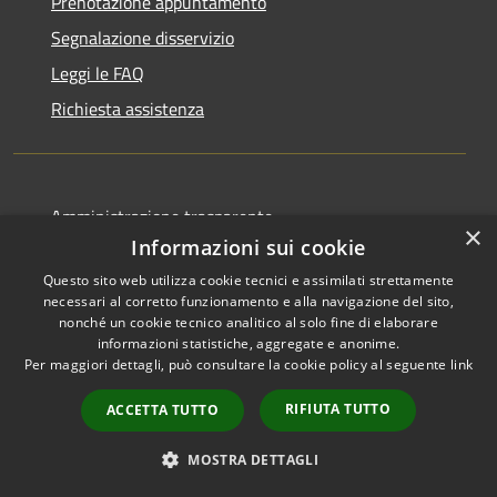
Prenotazione appuntamento
Segnalazione disservizio
Leggi le FAQ
Richiesta assistenza
Amministrazione trasparente
×
Informazioni sui cookie
Informativa privacy
Questo sito web utilizza cookie tecnici e assimilati strettamente
Note legali
necessari al corretto funzionamento e alla navigazione del sito,
Dichiarazione di accessibilità
nonché un cookie tecnico analitico al solo fine di elaborare
informazioni statistiche, aggregate e anonime.
Per maggiori dettagli, può consultare la cookie policy al seguente
link
RIFIUTA TUTTO
ACCETTA TUTTO
RSS
Copyright © 2026 • Comune di
Accessibilità
Seniga • Powered by
MOSTRA DETTAGLI
Privacy
Municipium
Accesso
•