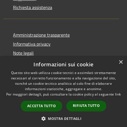
Richiesta assistenza
Amministrazione trasparente
Informativa privacy
Note legali
×
Dichiarazione di accessibilità
Informazioni sui cookie
Questo sito web utilizza cookie tecnici e assimilati strettamente
necessari al corretto funzionamento e alla navigazione del sito,
nonché un cookie tecnico analitico al solo fine di elaborare
informazioni statistiche, aggregate e anonime.
RSS
Copyright © 2026 • Comune di
Per maggiori dettagli, può consultare la cookie policy al seguente
link
Accessibilità
Seniga • Powered by
Privacy
Municipium
Accesso
•
RIFIUTA TUTTO
ACCETTA TUTTO
Cookie
redazione
Mappa del sito
MOSTRA DETTAGLI