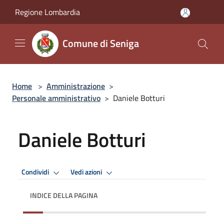
Salta al contenuto principale
Regione Lombardia
Comune di Seniga
Home
>
Amministrazione
>
Personale amministrativo
>
Daniele Botturi
Daniele Botturi
Condividi
Vedi azioni
INDICE DELLA PAGINA