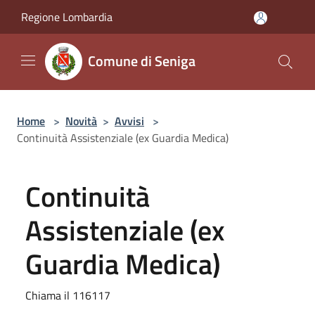
Salta al contenuto principale
Regione Lombardia
Comune di Seniga
Home
>
Novità
>
Avvisi
>
Continuità Assistenziale (ex Guardia Medica)
Continuità
Assistenziale (ex
Guardia Medica)
Chiama il 116117