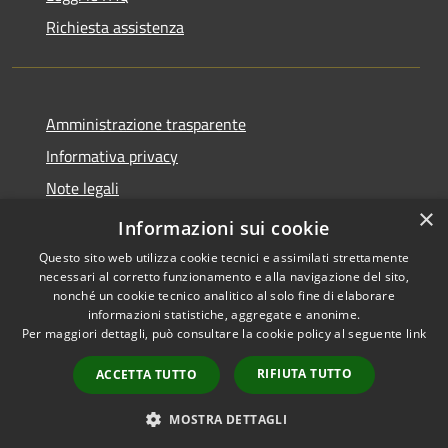
Richiesta assistenza
Amministrazione trasparente
Informativa privacy
Note legali
×
Dichiarazione di accessibilità
Informazioni sui cookie
Questo sito web utilizza cookie tecnici e assimilati strettamente
necessari al corretto funzionamento e alla navigazione del sito,
nonché un cookie tecnico analitico al solo fine di elaborare
informazioni statistiche, aggregate e anonime.
RSS
Copyright © 2026 • Comune di
Per maggiori dettagli, può consultare la cookie policy al seguente
link
Accessibilità
Seniga • Powered by
Privacy
Municipium
Accesso
•
RIFIUTA TUTTO
ACCETTA TUTTO
Cookie
redazione
Mappa del sito
MOSTRA DETTAGLI