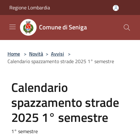
Salta al contenuto principale
Regione Lombardia
Comune di Seniga
Home
>
Novità
>
Avvisi
>
Calendario spazzamento strade 2025 1° semestre
Calendario
spazzamento strade
2025 1° semestre
1° semestre