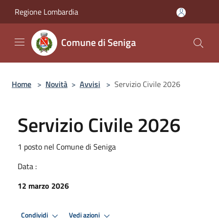
Salta al contenuto principale
Regione Lombardia
Comune di Seniga
Home
>
Novità
>
Avvisi
>
Servizio Civile 2026
Servizio Civile 2026
1 posto nel Comune di Seniga
Data :
12 marzo 2026
Condividi
Vedi azioni