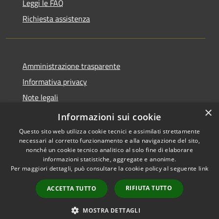
Leggi le FAQ
Richiesta assistenza
Amministrazione trasparente
Informativa privacy
Note legali
×
Dichiarazione di accessibilità
Informazioni sui cookie
Questo sito web utilizza cookie tecnici e assimilati strettamente
necessari al corretto funzionamento e alla navigazione del sito,
nonché un cookie tecnico analitico al solo fine di elaborare
informazioni statistiche, aggregate e anonime.
RSS
Copyright © 2026 • Comune di
Per maggiori dettagli, può consultare la cookie policy al seguente
link
Accessibilità
Seniga • Powered by
Privacy
Municipium
Accesso
•
RIFIUTA TUTTO
ACCETTA TUTTO
Cookie
redazione
Mappa del sito
MOSTRA DETTAGLI