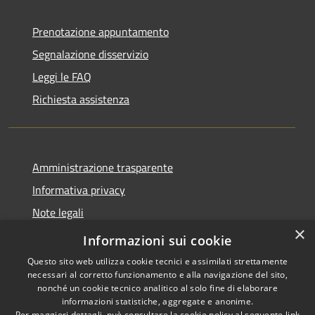
Prenotazione appuntamento
Segnalazione disservizio
Leggi le FAQ
Richiesta assistenza
Amministrazione trasparente
Informativa privacy
Note legali
×
Dichiarazione di accessibilità
Informazioni sui cookie
Questo sito web utilizza cookie tecnici e assimilati strettamente
necessari al corretto funzionamento e alla navigazione del sito,
nonché un cookie tecnico analitico al solo fine di elaborare
informazioni statistiche, aggregate e anonime.
RSS
Copyright © 2026 • Comune di
Per maggiori dettagli, può consultare la cookie policy al seguente
link