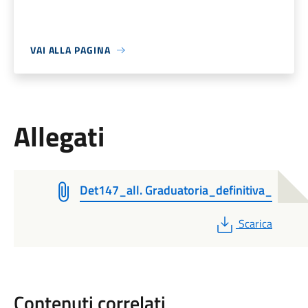
VAI ALLA PAGINA
Allegati
Det147_all. Graduatoria_definitiva_
PDF
Scarica
Contenuti correlati