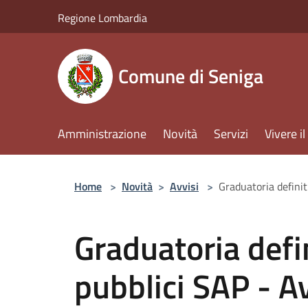
Salta al contenuto principale
Regione Lombardia
Comune di Seniga
Amministrazione
Novità
Servizi
Vivere 
Home
>
Novità
>
Avvisi
>
Graduatoria defini
Graduatoria defin
pubblici SAP - A