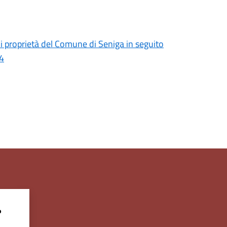
di proprietà del Comune di Seniga in seguito
24
?