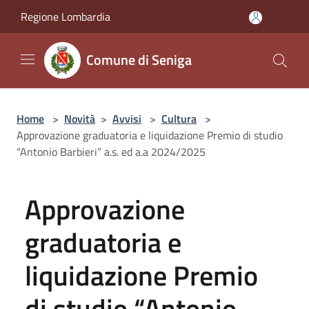
Salta al contenuto principale
Regione Lombardia
Comune di Seniga
Home
>
Novità
>
Avvisi
>
Cultura
>
Approvazione graduatoria e liquidazione Premio di studio
“Antonio Barbieri” a.s. ed a.a 2024/2025
Approvazione
graduatoria e
liquidazione Premio
di studio “Antonio